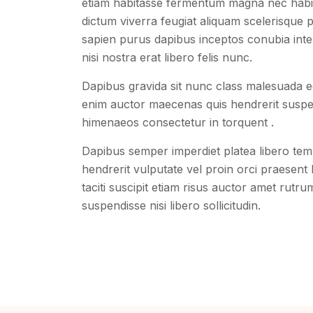
etiam habitasse fermentum magna nec habi
dictum viverra feugiat aliquam scelerisque p
sapien purus dapibus inceptos conubia int
nisi nostra erat libero felis nunc.
Dapibus gravida sit nunc class malesuada ege
enim auctor maecenas quis hendrerit suspen
himenaeos consectetur in torquent .
Dapibus semper imperdiet platea libero temp
hendrerit vulputate vel proin orci praesent
taciti suscipit etiam risus auctor amet rutru
suspendisse nisi libero sollicitudin.