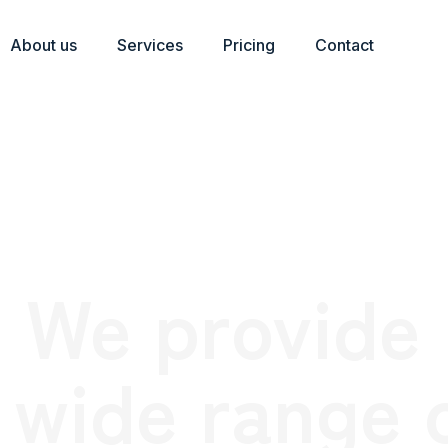
About us
Services
Pricing
Contact
We provide
 wide range 