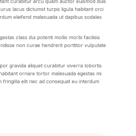
tant curabitur arcu quam auctor euismod duis
urus lacus dictumst turpis ligula habitant orci
erdum eleifend malesuada ut dapibus sodales
stas class dui potenti mollis morbi facilisis
disse non curae hendrerit porttitor vulputate
or gravida aliquet curabitur viverra lobortis
 habitant ornare tortor malesuada egestas mi
m fringilla elit nec ad consequat eu interdum