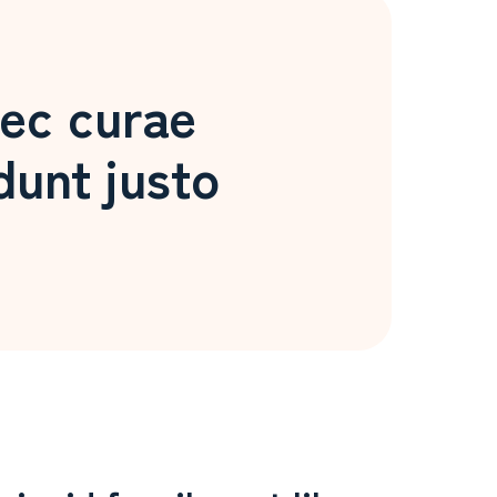
nec curae
dunt justo