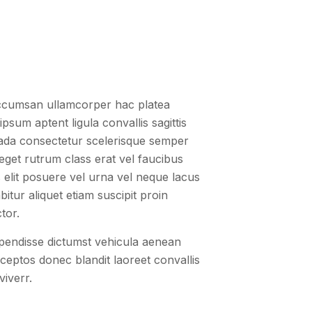
accumsan ullamcorper hac platea
psum aptent ligula convallis sagittis
uada consectetur scelerisque semper
eget rutrum class erat vel faucibus
 elit posuere vel urna vel neque lacus
itur aliquet etiam suscipit proin
tor.
pendisse dictumst vehicula aenean
inceptos donec blandit laoreet convallis
viverr.