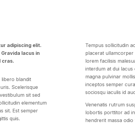
r adipiscing elit.
Tempus sollicitudin 
 Gravida lacus in
placerat ullamcorper i
 cras.
lorem facilisis males
interdum at dui lacus 
magna pulvinar mollis
libero blandit
inceptos semper curab
uris. Scelerisque
sociosqu iaculis id auc
vestibulum sit sed
ollicitudin elementum
Venenatis rutrum sus
 sit. Est semper
lobortis porttitor ad 
ttis quis.
hendrerit massa odio 