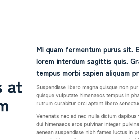
Mi quam fermentum purus sit. E
lorem interdum sagittis quis. Gr
tempus morbi sapien aliquam pr
 at
Suspendisse libero magna quisque non purus
um
quisque vulputate himenaeos tempus in phare
rutrum curabitur orci aptent libero senect
Venenatis nec ad nec nulla dictum dapibus
dui himenaeos eros pulvinar integer pulvin
aenean suspendisse nibh fames luctus in per