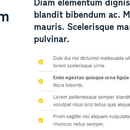
Diam elementum digniss
um
blandit bibendum ac. Mi
mauris. Scelerisque mau
pulvinar.
Duis dui nisi dictumst malesuada ul
lorem scelerisque urna.
Enim egestas quisque urna ligula
litora lobortis.
Lorem pellentesque semper blandit
volutpat risus orci tellus quis alique
Proin sagittis nisi aliquam vulputa
rhoncus netus semper.