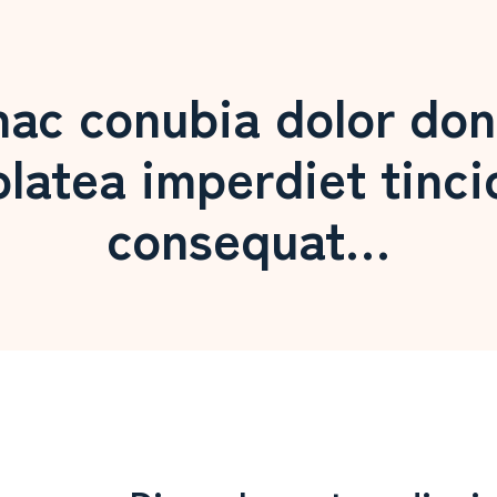
hac conubia dolor do
latea imperdiet tinci
consequat…